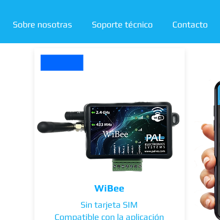
Sobre nosotras
Soporte técnico
Contacto
WiBee
Sin tarjeta SIM
Compatible con la aplicación