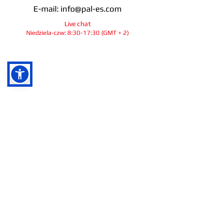
E-mail:
info@pal-es.com
Live chat
Niedziela-czw: 8:30-17:30 (GMT + 2)
info@pal-es.com
Społecznoś
ci
Ra&#39;anana
Izrael
© 2025
Wszelkie prawa zastrzeżone