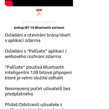
BlueTooth SG302-BT- CZECH.pptx
Manuál ke stažení
&nbsp;BT-10 Bluetooth zařízení
Ovládání a otevírání brány/dveří
s aplikací zdarma
Ovládání s “PalGate” aplikací /
webového rozhraní zdarma
“PalGate” používá Bluetooth
inteligentní 128 bitové připojení
které je velmi složité odhalit
Neomezený počet uživatelů bez
předplatného
Přidat/Odstranit uživatele z