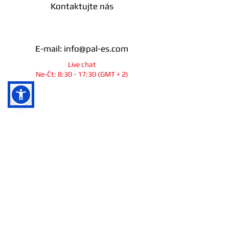
Kontaktujte nás
E-mail:
info@pal-es.com
Live chat
Ne-Čt: 8:30 - 17:30 (GMT + 2)
info@pal-es.com
Sociální sítě
Ra`anana
Izrael
© 2025
All right reserved.