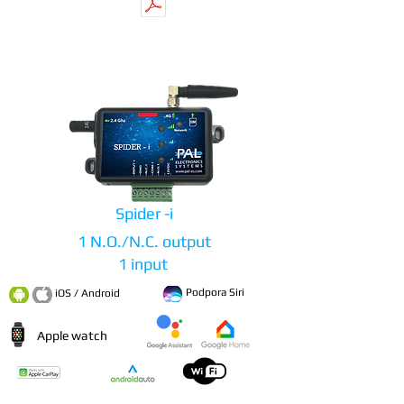
Download manual
Spider -i
1 N.O./N.C. output
1 input
Podpora Siri
iOS / Android
Apple watch