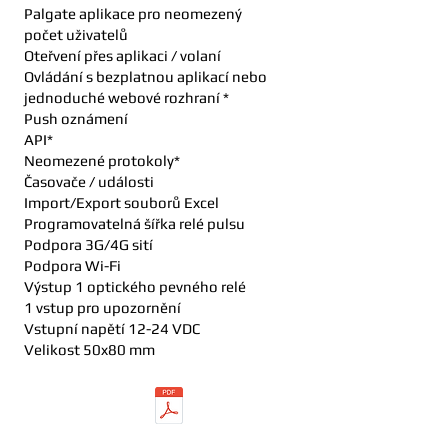
Palgate aplikace pro neomezený
počet uživatelů
Oteřvení přes aplikaci / volaní
Ovládání s bezplatnou aplikací nebo
jednoduché webové rozhraní *
Push oznámení
API*
Neomezené protokoly*
Časovače / události
Import/Export souborů Excel
Programovatelná šířka relé pulsu
Podpora 3G/4G sití
Podpora Wi-Fi
Výstup 1 optického pevného relé
1 vstup pro upozornění
Vstupní napětí 12-24 VDC
Velikost 50x80 mm
Download manual