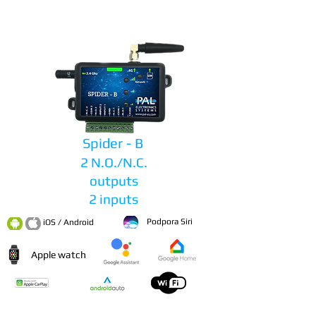
Spider - B
2 N.O./N.C.
outputs
2 inputs
Podpora Siri
iOS / Android
Apple watch