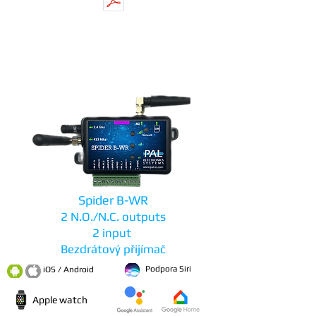
Download manual
Spider B-WR
2 N.O./N.C. outputs
2 input
Bezdrátový přijímač
Podpora Siri
iOS / Android
Apple watch