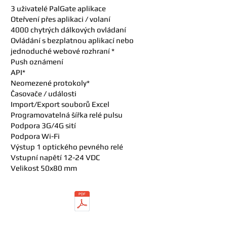
3 uživatelé PalGate aplikace
Oteřvení přes aplikaci / volaní
4000 chytrých dálkových ovládaní
Ovládání s bezplatnou aplikací nebo
jednoduché webové rozhraní *
Push oznámení
API*
Neomezené protokoly*
Časovače / události
Import/Export souborů Excel
Programovatelná šířka relé pulsu
Podpora 3G/4G sití
Podpora Wi-Fi
Výstup 1 optického pevného relé
Vstupní napětí 12-24 VDC
Velikost 50x80 mm
Download manual