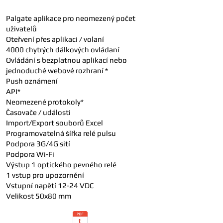
Palgate aplikace pro neomezený počet
uživatelů
Oteřvení přes aplikaci / volaní
4000 chytrých dálkových ovládaní
Ovládání s bezplatnou aplikací nebo
jednoduché webové rozhraní *
Push oznámení
API*
Neomezené protokoly*
Časovače / události
Import/Export souborů Excel
Programovatelná šířka relé pulsu
Podpora 3G/4G sití
Podpora Wi-Fi
Výstup 1 optického pevného relé
1 vstup pro upozornění
Vstupní napětí 12-24 VDC
Velikost 50x80 mm