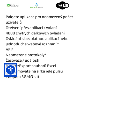
Palgate aplikace pro neomezený počet
uživatelů
Oteřvení přes aplikaci / volaní
4000 chytrých dálkových ovládaní
Ovládání s bezplatnou aplikací nebo
jednoduché webové rozhraní *
API*
Neomezené protokoly*
Časovače / události
Import/Export souborů Excel
Programovatelná šířka relé pulsu
Podpora 3G/4G sití
Podpora Wi-Fi
Výstup 2 optických pevných relé
Vstupní napětí 12-24 VDC
Velikost 50x80 mm