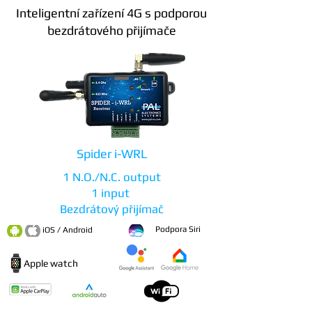
Inteligentní zařízení 4G s podporou
bezdrátového přijímače
Spider i-WRL
1 N.O./N.C. output
1 input
Bezdrátový přijímač
Podpora Siri
iOS / Android
Apple watch