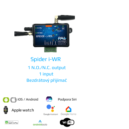
Spider i-WR
1 N.O./N.C. output
1 input
Bezdrátový přijímač
iOS / Android
Podpora Siri
Apple watch