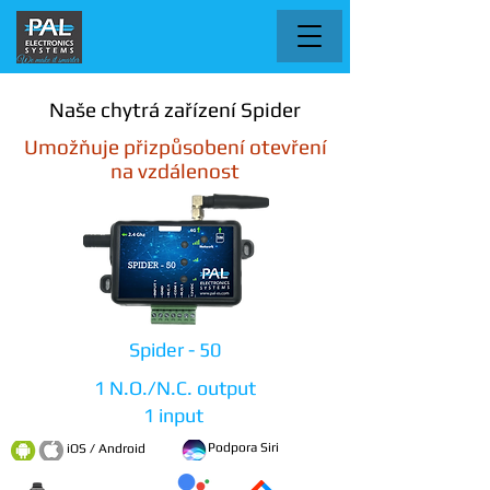
Naše chytrá zařízení Spider
Umožňuje přizpůsobení otevření
na vzdálenost
Spider - 50
1 N.O./N.C. output
1 input
Podpora Siri
iOS / Android