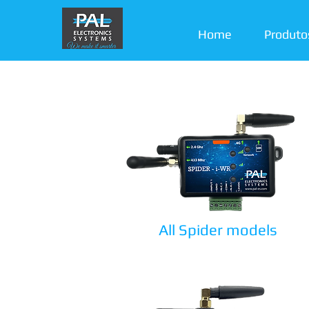
Home
Produto
All Spider models