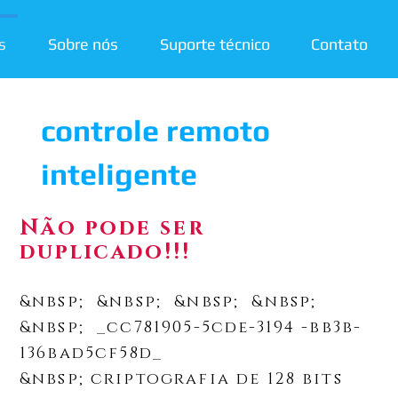
s
Sobre nós
Suporte técnico
Contato
controle remoto
inteligente
Não pode ser
duplicado!!!
&nbsp; &nbsp; &nbsp; &nbsp;
&nbsp; _cc781905-5cde-3194 -bb3b-
136bad5cf58d_
&nbsp;criptografia de 128 bits