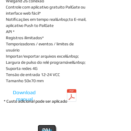
Wiegand 26 conexão
Controle com aplicativo gratuito PalGate ou
interface web fácil*
Notificações em tempo real
&nbsp;to E-mail,
aplicativo Push to PalGate
API *
Registros ilimitados*
Temporizadores / eventos / limites de
usuário
Importar/exportar arquivos excel&nbsp;
Largura de pulso do relé programável&nbsp;
Suporta redes 4G
Tensão de entrada 12-24 VCC
Tamanho 50x70 mm
Download
manual
* Custo adicional pode ser aplicado
Download manual